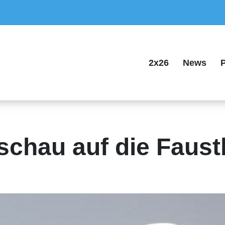
2x26
News
P
schau auf die Faust