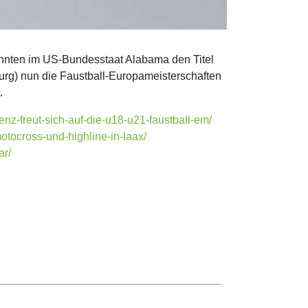
nnten im US-Bundesstaat Alabama den Titel
rg) nun die Faustball-Europameisterschaften
.
enz-freut-sich-auf-die-u18-u21-faustball-em/
otocross-und-highline-in-laax/
ar/