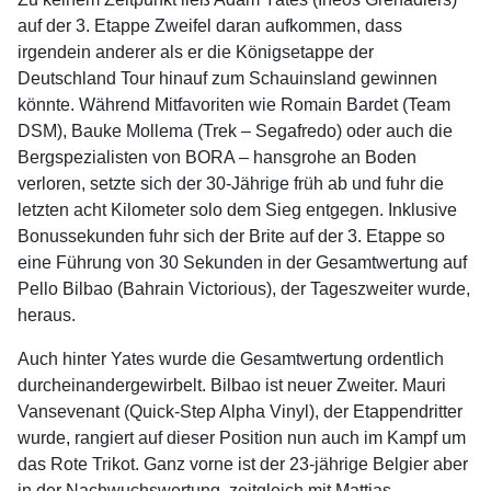
auf der 3. Etappe Zweifel daran aufkommen, dass
irgendein anderer als er die Königsetappe der
Deutschland Tour hinauf zum Schauinsland gewinnen
könnte. Während Mitfavoriten wie Romain Bardet (Team
DSM), Bauke Mollema (Trek – Segafredo) oder auch die
Bergspezialisten von BORA – hansgrohe an Boden
verloren, setzte sich der 30-Jährige früh ab und fuhr die
letzten acht Kilometer solo dem Sieg entgegen. Inklusive
Bonussekunden fuhr sich der Brite auf der 3. Etappe so
eine Führung von 30 Sekunden in der Gesamtwertung auf
Pello Bilbao (Bahrain Victorious), der Tageszweiter wurde,
heraus.
Auch hinter Yates wurde die Gesamtwertung ordentlich
durcheinandergewirbelt. Bilbao ist neuer Zweiter. Mauri
Vansevenant (Quick-Step Alpha Vinyl), der Etappendritter
wurde, rangiert auf dieser Position nun auch im Kampf um
das Rote Trikot. Ganz vorne ist der 23-jährige Belgier aber
in der Nachwuchswertung, zeitgleich mit Mattias