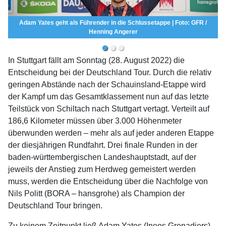
hlussetappe | Foto: GFR /
2022 kommt die Deutschland Tour erneut in die Re
r
GFR / BjörnHänssler
In Stuttgart fällt am Sonntag (28. August 2022) die
Entscheidung bei der Deutschland Tour. Durch die relativ
geringen Abstände nach der Schauinsland-Etappe wird
der Kampf um das Gesamtklassement nun auf das letzte
Teilstück von Schiltach nach Stuttgart vertagt. Verteilt auf
186,6 Kilometer müssen über 3.000 Höhenmeter
überwunden werden – mehr als auf jeder anderen Etappe
der diesjährigen Rundfahrt. Drei finale Runden in der
baden-württembergischen Landeshauptstadt, auf der
jeweils der Anstieg zum Herdweg gemeistert werden
muss, werden die Entscheidung über die Nachfolge von
Nils Politt (BORA – hansgrohe) als Champion der
Deutschland Tour bringen.
Zu keinem Zeitpunkt ließ Adam Yates (Ineos Grenadiers)