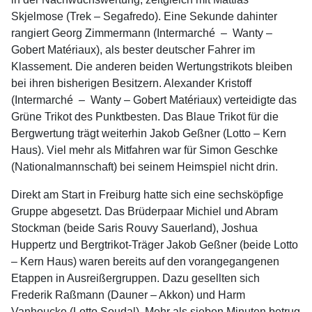
Skjelmose (Trek – Segafredo). Eine Sekunde dahinter
rangiert Georg Zimmermann (Intermarché – Wanty –
Gobert Matériaux), als bester deutscher Fahrer im
Klassement. Die anderen beiden Wertungstrikots bleiben
bei ihren bisherigen Besitzern. Alexander Kristoff
(Intermarché – Wanty – Gobert Matériaux) verteidigte das
Grüne Trikot des Punktbesten. Das Blaue Trikot für die
Bergwertung trägt weiterhin Jakob Geßner (Lotto – Kern
Haus). Viel mehr als Mitfahren war für Simon Geschke
(Nationalmannschaft) bei seinem Heimspiel nicht drin.
Direkt am Start in Freiburg hatte sich eine sechsköpfige
Gruppe abgesetzt. Das Brüderpaar Michiel und Abram
Stockman (beide Saris Rouvy Sauerland), Joshua
Huppertz und Bergtrikot-Träger Jakob Geßner (beide Lotto
– Kern Haus) waren bereits auf den vorangegangenen
Etappen in Ausreißergruppen. Dazu gesellten sich
Frederik Raßmann (Dauner – Akkon) und Harm
Vanhoucke (Lotto Soudal). Mehr als sieben Minuten betrug