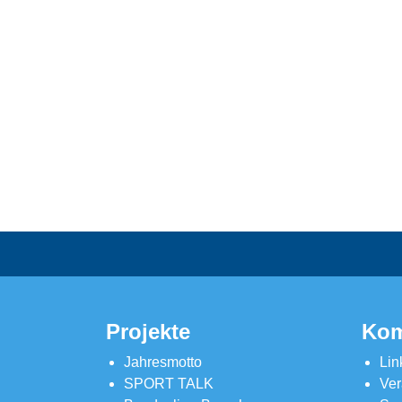
Projekte
Kom
Jahresmotto
Lin
SPORT TALK
Ver