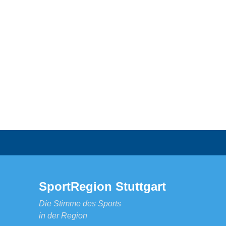
SportRegion Stuttgart
Die Stimme des Sports
in der Region