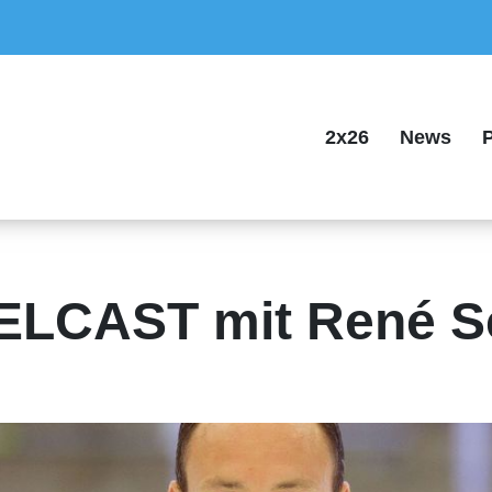
2x26
News
P
EELCAST mit René S