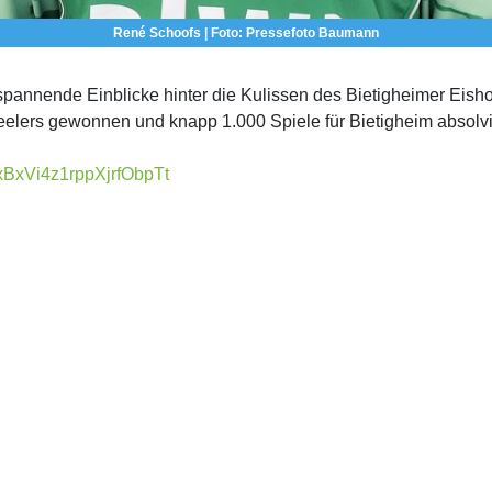
René Schoofs | Foto: Pressefoto Baumann
nnende Einblicke hinter die Kulissen des Bietigheimer Eishock
 Steelers gewonnen und knapp 1.000 Spiele für Bietigheim absolv
1IxBxVi4z1rppXjrfObpTt