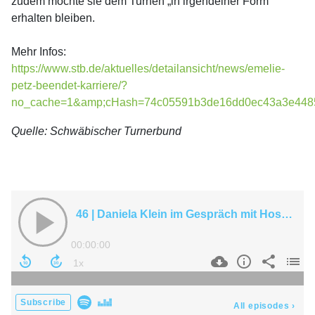
zudem möchte sie dem Turnen „in irgendeiner Form“
erhalten bleiben.
Mehr Infos:
https://www.stb.de/aktuelles/detailansicht/news/emelie-
petz-beendet-karriere/?
no_cache=1&amp;cHash=74c05591b3de16dd0ec43a3e448
Quelle: Schwäbischer Turnerbund