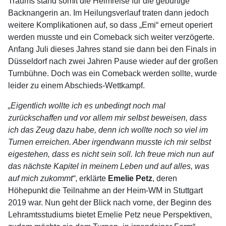
Traums stand somit die Heimreise für die gebürtige
Backnangerin an. Im Heilungsverlauf traten dann jedoch
weitere Komplikationen auf, so dass „Emi“ erneut operiert
werden musste und ein Comeback sich weiter verzögerte.
Anfang Juli dieses Jahres stand sie dann bei den Finals in
Düsseldorf nach zwei Jahren Pause wieder auf der großen
Turnbühne. Doch was ein Comeback werden sollte, wurde
leider zu einem Abschieds-Wettkampf.
„Eigentlich wollte ich es unbedingt noch mal
zurückschaffen und vor allem mir selbst beweisen, dass
ich das Zeug dazu habe, denn ich wollte noch so viel im
Turnen erreichen. Aber irgendwann musste ich mir selbst
eigestehen, dass es nicht sein soll. Ich freue mich nun auf
das nächste Kapitel in meinem Leben und auf alles, was
auf mich zukommt“
, erklärte
Emelie Petz
, deren
Höhepunkt die Teilnahme an der Heim-WM in Stuttgart
2019 war. Nun geht der Blick nach vorne, der Beginn des
Lehramtsstudiums bietet Emelie Petz neue Perspektiven,