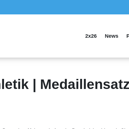
2x26
News
P
letik | Medaillensat