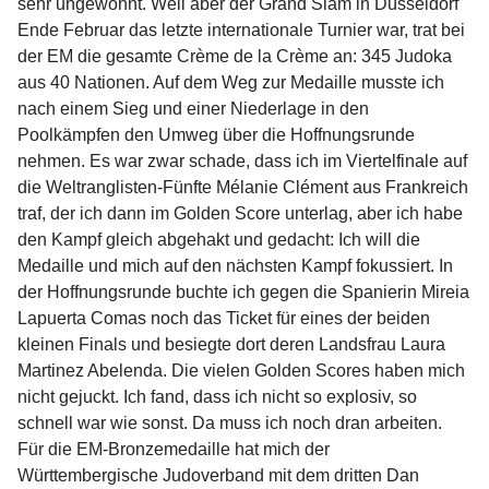
sehr ungewohnt. Weil aber der Grand Slam in Düsseldorf
Ende Februar das letzte internationale Turnier war, trat bei
der EM die gesamte Crème de la Crème an: 345 Judoka
aus 40 Nationen. Auf dem Weg zur Medaille musste ich
nach einem Sieg und einer Niederlage in den
Poolkämpfen den Umweg über die Hoffnungsrunde
nehmen. Es war zwar schade, dass ich im Viertelfinale auf
die Weltranglisten-Fünfte Mélanie Clément aus Frankreich
traf, der ich dann im Golden Score unterlag, aber ich habe
den Kampf gleich abgehakt und gedacht: Ich will die
Medaille und mich auf den nächsten Kampf fokussiert. In
der Hoffnungsrunde buchte ich gegen die Spanierin Mireia
Lapuerta Comas noch das Ticket für eines der beiden
kleinen Finals und besiegte dort deren Landsfrau Laura
Martinez Abelenda. Die vielen Golden Scores haben mich
nicht gejuckt. Ich fand, dass ich nicht so explosiv, so
schnell war wie sonst. Da muss ich noch dran arbeiten.
Für die EM-Bronzemedaille hat mich der
Württembergische Judoverband mit dem dritten Dan