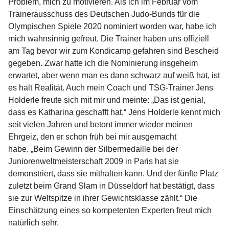
Problem, mich zu motivieren. Als ich im Februar vom
Trainerausschuss des Deutschen Judo-Bunds für die
Olympischen Spiele 2020 nominiert worden war, habe ich
mich wahnsinnig gefreut. Die Trainer haben uns offiziell
am Tag bevor wir zum Kondicamp gefahren sind Bescheid
gegeben. Zwar hatte ich die Nominierung insgeheim
erwartet, aber wenn man es dann schwarz auf weiß hat, ist
es halt Realität. Auch mein Coach und TSG-Trainer Jens
Holderle freute sich mit mir und meinte: „Das ist genial,
dass es Katharina geschafft hat.“ Jens Holderle kennt mich
seit vielen Jahren und betont immer wieder meinen
Ehrgeiz, den er schon früh bei mir ausgemacht
habe. „Beim Gewinn der Silbermedaille bei der
Juniorenweltmeisterschaft 2009 in Paris hat sie
demonstriert, dass sie mithalten kann. Und der fünfte Platz
zuletzt beim Grand Slam in Düsseldorf hat bestätigt, dass
sie zur Weltspitze in ihrer Gewichtsklasse zählt.“ Die
Einschätzung eines so kompetenten Experten freut mich
natürlich sehr.