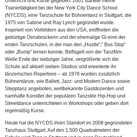
Unterricht und Kurse gegeben. 2001 startete meine
Trainertätigkeit bei der New York City Dance School
(NYCDS), eine Tanzschule für Bühnentanz in Stuttgart, die
1975 von Sabine und Ray Lynch gegründet wurde.
Inspiriert von Vorbildern aus den USA, eröffneten die
gebürtige Osnabrückerin und der ehemalige GI eine der
ersten Tanzschulen, in der man den „Hustle“,“ Bus Stop“
oder „Bump“ lernen konnte. Beflügelt von der Tanzfilm-
Welle Ende der siebziger Jahre, vergrößerte sich die
Schule auf aktuell sieben Studios und erweiterte ihr
tänzerisches Repertoire – ab 1978 wurden zusätzlich
Bühnentänze, wie Ballett, Jazz- und Modern Dance sowie
Stepptanz angeboten, weltbekannte Gastdozenten und
namhafte Künstler der populären Tanzstile Hip-Hop und
Streetdance unterrichteten in Workshops oder geben dort
regelmäßig Kurse.
Heute hat die NYCDS ihren Standort im 2008 gegründeten
Tanzhaus Stuttgart. Auf den 1.500 Quadratmetern der