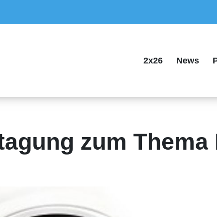
2x26
News
P
tagung zum Thema 