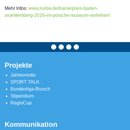
Mehr Infos:
www.lsvbw.de/trainerpreis-baden-
wuerttemberg-2016-im-porsche-museum-verliehen/
Projekte
Jahresmotto
SPORT TALK
Bundesliga-Brunch
Stipendium
RegioCup
Kommunikation