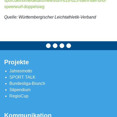
sport.de/home/details/news/dm-u18-u23-fuenf-titel-und-
speerwurf-doppelsieg
Quelle: Württembergischer Leichtathletik-Verband
Projekte
Jahresmotto
SPORT TALK
Bundesliga-Brunch
Stipendium
RegioCup
Kommunikation