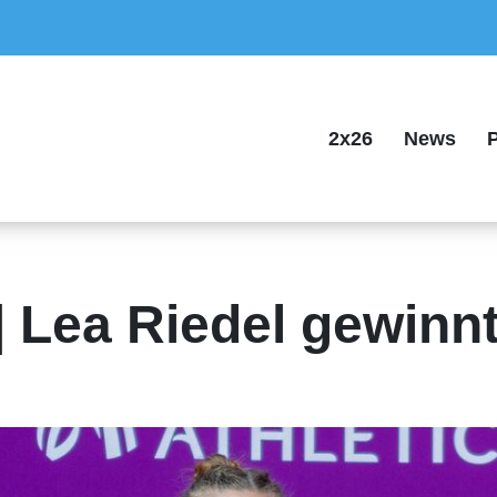
2x26
News
P
 | Lea Riedel gewinn