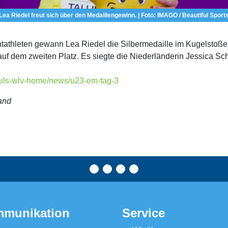
Lea Riedel freut sich über den Medaillengewinn. | Foto: IMAGO / Beautiful Sport
athleten gewann Lea Riedel die Silbermedaille im Kugelstoßen. I
 auf dem zweiten Platz. Es siegte die Niederländerin Jessica Sch
tails-wlv-home/news/u23-em-tag-3
and
munikation
Service