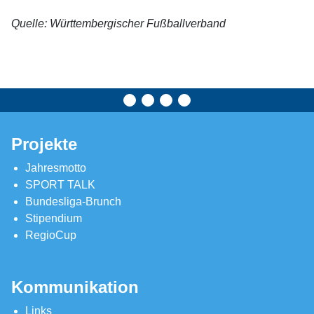
Quelle: Württembergischer Fußballverband
Projekte
Jahresmotto
SPORT TALK
Bundesliga-Brunch
Stipendium
RegioCup
Kommunikation
Links