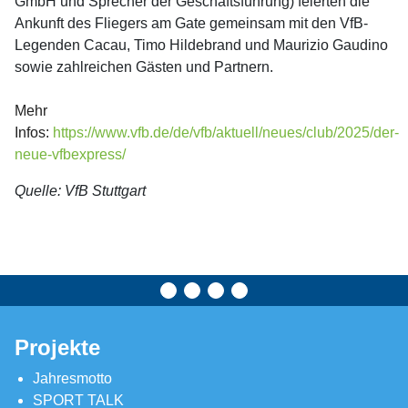
GmbH und Sprecher der Geschäftsführung) feierten die
Ankunft des Fliegers am Gate gemeinsam mit den VfB-
Legenden Cacau, Timo Hildebrand und Maurizio Gaudino
sowie zahlreichen Gästen und Partnern.
Mehr
Infos:
https://www.vfb.de/de/vfb/aktuell/neues/club/2025/der-
neue-vfbexpress/
Quelle: VfB Stuttgart
Projekte
Jahresmotto
SPORT TALK