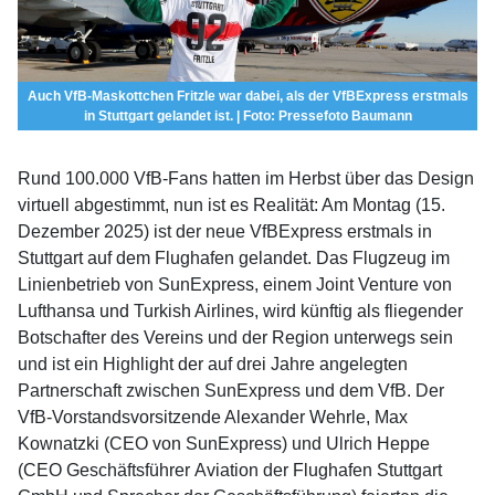
Auch VfB-Maskottchen Fritzle war dabei, als der VfBExpress erstmals
in Stuttgart gelandet ist. | Foto: Pressefoto Baumann
Rund 100.000 VfB-Fans hatten im Herbst über das Design
virtuell abgestimmt, nun ist es Realität: Am Montag (15.
Dezember 2025) ist der neue VfBExpress erstmals in
Stuttgart auf dem Flughafen gelandet. Das Flugzeug im
Linienbetrieb von SunExpress, einem Joint Venture von
Lufthansa und Turkish Airlines, wird künftig als fliegender
Botschafter des Vereins und der Region unterwegs sein
und ist ein Highlight der auf drei Jahre angelegten
Partnerschaft zwischen SunExpress und dem VfB. Der
VfB-Vorstandsvorsitzende Alexander Wehrle, Max
Kownatzki (CEO von SunExpress) und Ulrich Heppe
(CEO Geschäftsführer Aviation der Flughafen Stuttgart