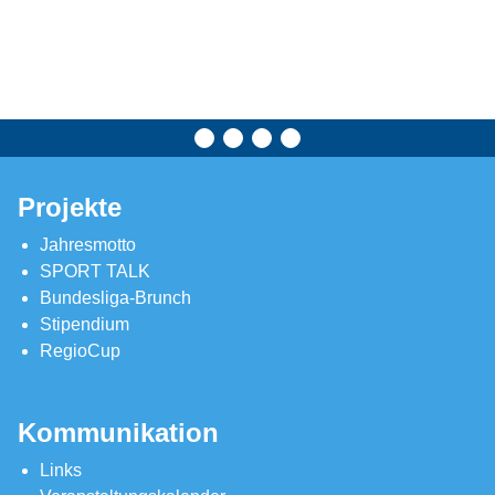
Projekte
Jahresmotto
SPORT TALK
Bundesliga-Brunch
Stipendium
RegioCup
Kommunikation
Links