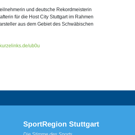
ateilnehmerin und deutsche Rekordmeisterin
fterin für die Host City Stuttgart im Rahmen
Darsteller aus dem Gebiet des Schwäbischen
//kurzelinks.de/ub0u
SportRegion Stuttgart
Die Stimme des Sports