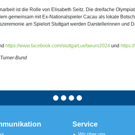
rbeit ist die Rolle von Elisabeth Seitz. Die dreifache Olympi
 zudem gemeinsam mit Ex-Nationalspieler Cacau als lokale Botscha
szeremonie am Spielort Stuttgart werden Darstellerinnen und 
nd
https://www.facebook.com/stuttgart.uefaeuro2024
und
https:
 Turner-Bund
munikation
Service
ks
Wir über uns