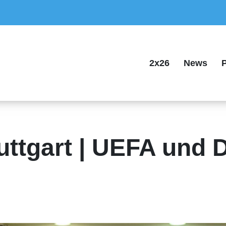
2x26
News
P
ttgart | UEFA und 