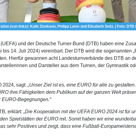
tion (von links): Kalle Zinnkann, Philipp Lahm und Elisabeth Seitz. | Foto: DTB /
 (UEFA) und der Deutsche Turner-Bund (DTB) haben eine Zusa
bis 14. Juli 2024) vereinbart. Der DTB wird die sogenannten „
alten. Hierfür gewannen acht Landesturnverbände des DTB an 
arstellerinnen und Darsteller aus dem Turnen, der Gymnastik 
O 2024, sagt:
„Unser Ziel ist es, eine EURO für alle zu gestalten
URO ihre Fähigkeiten dem Publikum auf der ganzen Welt präsen
 der EURO-Begegnungen.“
B, erklärt:
„Die Kooperation mit der UEFA EURO 2024 ist für u
 den Spielstätten der EURO mit. Somit haben wir eine wunder
twas sehr Positives und zeigt, dass eine Fußball-Europameisters