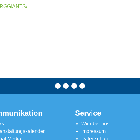
ERGGIANTS/
munikation
Service
ks
Wir über uns
anstaltungskalender
Impressum
ial Media
Datenschutz