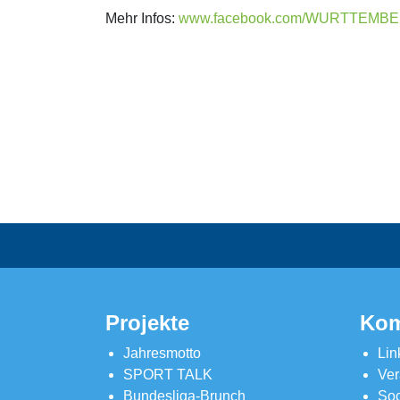
Mehr Infos:
www.facebook.com/WURTTEMB
Projekte
Kom
Jahresmotto
Lin
SPORT TALK
Ver
Bundesliga-Brunch
Soc