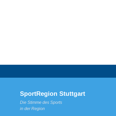
SportRegion Stuttgart
Die Stimme des Sports
in der Region