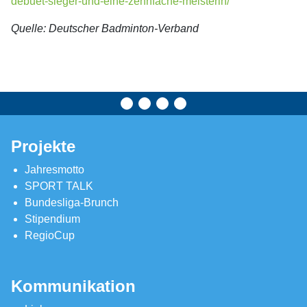
debuet-sieger-und-eine-zehnfache-meisterin/
Quelle: Deutscher Badminton-Verband
Projekte
Jahresmotto
SPORT TALK
Bundesliga-Brunch
Stipendium
RegioCup
Kommunikation