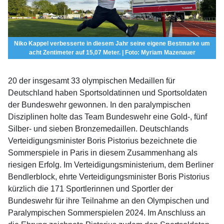
Niko Kappel verbesserte in diesem Jahr seine eigene Bestmarke um
acht Zentimeter auf 15,07 Meter. | Foto: Myriam Mazenauer
20 der insgesamt 33 olympischen Medaillen für
Deutschland haben Sportsoldatinnen und Sportsoldaten
der Bundeswehr gewonnen. In den paralympischen
Disziplinen holte das Team Bundeswehr eine Gold-, fünf
Silber- und sieben Bronzemedaillen. Deutschlands
Verteidigungsminister Boris Pistorius bezeichnete die
Sommerspiele in Paris in diesem Zusammenhang als
riesigen Erfolg. Im Verteidigungsministerium, dem Berliner
Bendlerblock, ehrte Verteidigungsminister Boris Pistorius
kürzlich die 171 Sportlerinnen und Sportler der
Bundeswehr für ihre Teilnahme an den Olympischen und
Paralympischen Sommerspielen 2024. Im Anschluss an