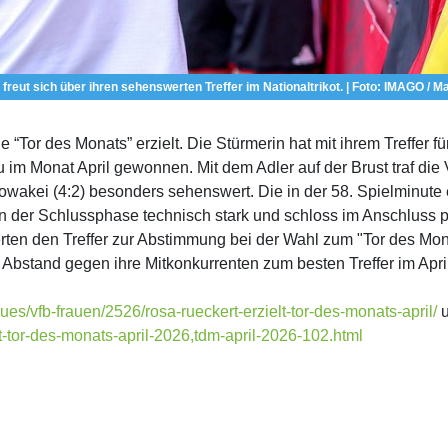
freut sich über ihren sehenswerten Treffer im Nationaltrikot. | Foto: IMAGO / M
e “Tor des Monats” erzielt. Die Stürmerin hat mit ihrem Treffe
Monat April gewonnen. Mit dem Adler auf der Brust traf die VfB
akei (4:2) besonders sehenswert. Die in der 58. Spielminute 
n der Schlussphase technisch stark und schloss im Anschluss 
ten den Treffer zur Abstimmung bei der Wahl zum "Tor des Mona
Abstand gegen ihre Mitkonkurrenten zum besten Treffer im Apri
eues/vfb-frauen/2526/rosa-rueckert-erzielt-tor-des-monats-april/
t-tor-des-monats-april-2026,tdm-april-2026-102.html