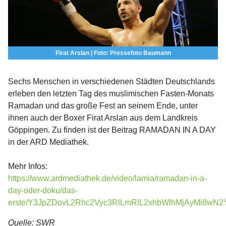
Firat Arslan | Foto: Pressefoto Baumann
Sechs Menschen in verschiedenen Städten Deutschlands
erleben den letzten Tag des muslimischen Fasten-Monats
Ramadan und das große Fest an seinem Ende, unter
ihnen auch der Boxer Firat Arslan aus dem Landkreis
Göppingen. Zu finden ist der Beitrag RAMADAN IN A DAY
in der ARD Mediathek.
Mehr Infos:
https://www.ardmediathek.de/video/lamia/ramadan-in-a-
day-oder-doku/das-
erste/Y3JpZDovL2Rhc2Vyc3RlLmRlL2xhbWlhMjAyMi8
Quelle: SWR