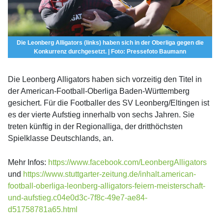
Die Leonberg Alligators (links) haben sich in der Oberliga gegen die
Konkurrenz durchgesetzt. | Foto: Pressefoto Baumann
Die Leonberg Alligators haben sich vorzeitig den Titel in
der American-Football-Oberliga Baden-Württemberg
gesichert. Für die Footballer des SV Leonberg/Eltingen ist
es der vierte Aufstieg innerhalb von sechs Jahren. Sie
treten künftig in der Regionalliga, der dritthöchsten
Spielklasse Deutschlands, an.
Mehr Infos:
https://www.facebook.com/LeonbergAlligators
und
https://www.stuttgarter-zeitung.de/inhalt.american-
football-oberliga-leonberg-alligators-feiern-meisterschaft-
und-aufstieg.c04e0d3c-7f8c-49e7-ae84-
d51758781a65.html