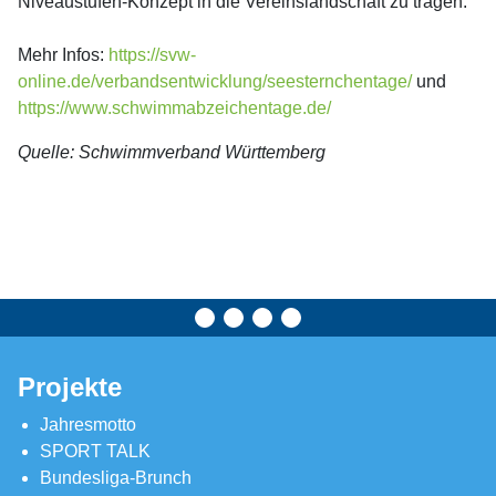
Niveaustufen-Konzept in die Vereinslandschaft zu tragen.
Mehr Infos:
https://svw-
online.de/verbandsentwicklung/seesternchentage/
und
https://www.schwimmabzeichentage.de/
Quelle: Schwimmverband Württemberg
Projekte
Jahresmotto
SPORT TALK
Bundesliga-Brunch