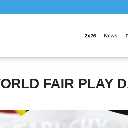
2x26
News
P
 WORLD FAIR PLAY D