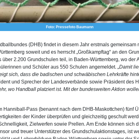
Foto: Pressefoto Baumann
ballbundes (DHB) findet in diesem Jahr erstmals gemeinsam m
-Württemberg soweit und es herrscht „Großkampftag“ an den G
 über 2.200 Grundschulen teil, in Baden-Württemberg, wo der A
chülerinnen und Schüler aus 550 Schulen angemeldet.
„Damit li
gt sich, dass die badischen und schwäbischen Lehrkräfte hinte
sident und Sprecher der Landesverbände sowie Präsident des
hr, wo Handball platziert ist. Mit der bundesweiten Aktion wolle
dem Hanniball-Pass (benannt nach dem DHB-Maskottchen) fünf Ü
Fertigkeiten der Kinder überprüfen und gleichzeitig geschult 
hnelligkeit, Zielwerfen sowie Prellen. Am Ende können sich die
sor und treuer Unterstützer des Grundschulaktionstages, ist wei
ität und Lehrerbildung Baden-Württemberg sowie unter der Sch