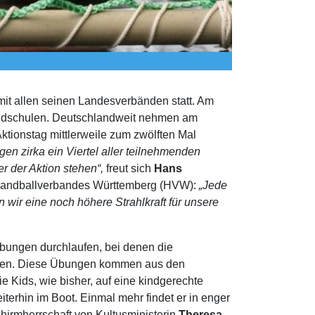
it allen seinen Landesverbänden statt. Am
rundschulen. Deutschlandweit nehmen am
ktionstag mittlerweile zum zwölften Mal
egen zirka ein Viertel aller teilnehmenden
r der Aktion stehen“,
freut sich
Hans
 Handballverbandes Württemberg (HVW):
„Jede
n wir eine noch höhere Strahlkraft für unsere
bungen durchlaufen, bei denen die
werden. Diese Übungen kommen aus den
 Kids, wie bisher, auf eine kindgerechte
terhin im Boot. Einmal mehr findet er in enger
irmherrschaft von Kultusministerin
Theresa