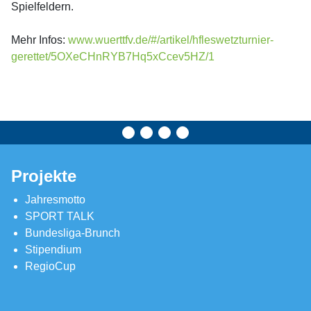
Spielfeldern.
Mehr Infos:
www.wuerttfv.de/#/artikel/hfleswetzturnier-
gerettet/5OXeCHnRYB7Hq5xCcev5HZ/1
Projekte
Jahresmotto
SPORT TALK
Bundesliga-Brunch
Stipendium
RegioCup