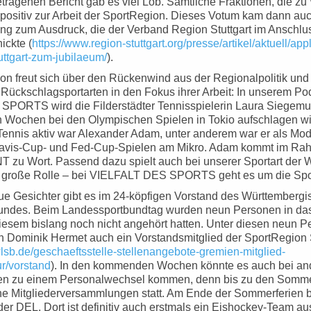
etragenen Bericht gab es viel Lob. Sämtliche Fraktionen, die z
 positiv zur Arbeit der SportRegion. Dieses Votum kam dann auc
ung zum Ausdruck, die der Verband Region Stuttgart im Anschlu
ickte (
https://www.region-stuttgart.org/presse/artikel/aktuell/app
uttgart-zum-jubilaeum/
).
on freut sich über den Rückenwind aus der Regionalpolitik und
Rückschlagsportarten in den Fokus ihrer Arbeit: In unserem Po
ORTS wird die Filderstädter Tennisspielerin Laura Siegemun
n Wochen bei den Olympischen Spielen in Tokio aufschlagen wi
 Tennis aktiv war Alexander Adam, unter anderem war er als Mod
Davis-Cup- und Fed-Cup-Spielen am Mikro. Adam kommt im Rah
u Wort. Passend dazu spielt auch bei unserer Sportart der 
 große Rolle – bei VIELFALT DES SPORTS geht es um die Spo
ue Gesichter gibt es im 24-köpfigen Vorstand des Württemberg
undes. Beim Landessportbundtag wurden neun Personen in d
diesem bislang noch nicht angehört hatten. Unter diesen neun 
in Dominik Hermet auch ein Vorstandsmitglied der SportRegion S
lsb.de/geschaeftsstelle-stellenangebote-gremien-mitglied-
ur/vorstand
). In den kommenden Wochen könnte es auch bei an
en zu einem Personalwechsel kommen, denn bis zu den Sommer
he Mitgliederversammlungen statt. Am Ende der Sommerferien 
der DEL. Dort ist definitiv auch erstmals ein Eishockey-Team a