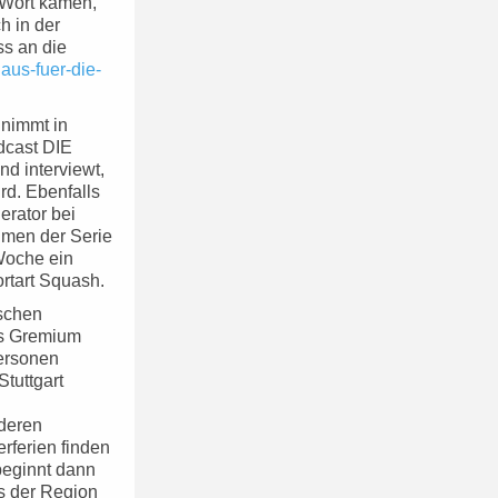
u Wort kamen,
h in der
ss an die
laus-fuer-die-
 nimmt in
dcast DIE
d interviewt,
rd. Ebenfalls
erator bei
men der Serie
Woche ein
rtart Squash.
ischen
as Gremium
Personen
tuttgart
deren
ferien finden
beginnt dann
us der Region