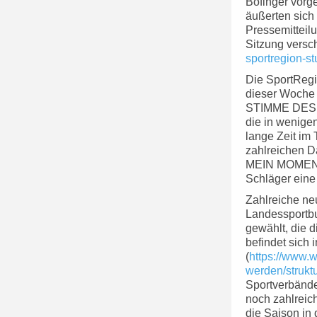
Bofinger vorg
äußerten sich
Pressemitteil
Sitzung versch
sportregion-st
Die SportRegi
dieser Woche 
STIMME DES SP
die in wenige
lange Zeit im
zahlreichen 
MEIN MOMENT z
Schläger eine
Zahlreiche ne
Landessportb
gewählt, die 
befindet sich 
(
https://www.w
werden/strukt
Sportverbänd
noch zahlreic
die Saison in 