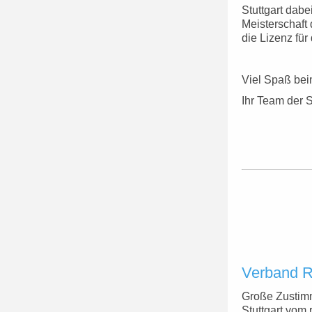
Stuttgart dab
Meisterschaft 
die Lizenz für
Viel Spaß be
Ihr Team der S
Verband Re
Große Zustim
Stuttgart vom