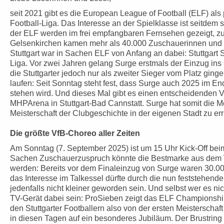
seit 2021 gibt es die European League of Football (ELF) al
Football-Liga. Das Interesse an der Spielklasse ist seitdem
der ELF werden im frei empfangbaren Fernsehen gezeigt, zu
Gelsenkirchen kamen mehr als 40.000 Zuschauerinnen und
Stuttgart war in Sachen ELF von Anfang an dabei: Stuttgart 
Liga. Vor zwei Jahren gelang Surge erstmals der Einzug i
die Stuttgarter jedoch nur als zweiter Sieger vom Platz ginge
laufen: Seit Sonntag steht fest, dass Surge auch 2025 im E
stehen wird. Und dieses Mal gibt es einen entscheidenden Vort
MHPArena in Stuttgart-Bad Cannstatt. Surge hat somit die Mög
Meisterschaft der Clubgeschichte in der eigenen Stadt zu er
Die größte VfB-Choreo aller Zeiten
Am Sonntag (7. September 2025) ist um 15 Uhr Kick-Off be
Sachen Zuschauerzuspruch könnte die Bestmarke aus dem V
werden: Bereits vor dem Finaleinzug von Surge waren 30.000 
das Interesse im Talkessel dürfte durch die nun feststehende 
jedenfalls nicht kleiner geworden sein. Und selbst wer es nic
TV-Gerät dabei sein: ProSieben zeigt das ELF Championsh
den Stuttgarter Footballern also von der ersten Meisterschaft 
in diesen Tagen auf ein besonderes Jubiläum. Der Brustring