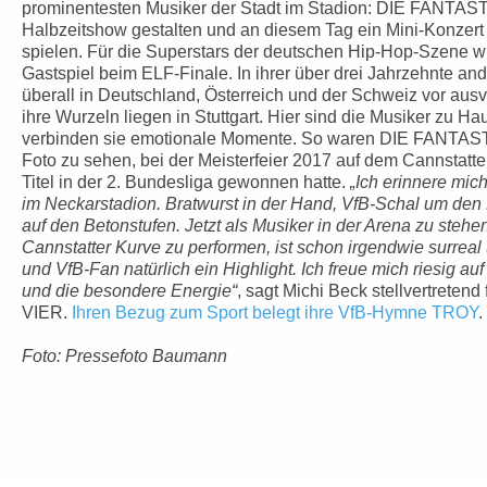
prominentesten Musiker der Stadt im Stadion: DIE FANTA
Halbzeitshow gestalten und an diesem Tag ein Mini-Konzert 
spielen. Für die Superstars der deutschen Hip-Hop-Szene w
Gastspiel beim ELF-Finale. In ihrer über drei Jahrzehnte an
überall in Deutschland, Österreich und der Schweiz vor aus
ihre Wurzeln liegen in Stuttgart. Hier sind die Musiker zu 
verbinden sie emotionale Momente. So waren DIE FANTA
Foto zu sehen, bei der Meisterfeier 2017 auf dem Cannstatt
Titel in der 2. Bundesliga gewonnen hatte.
„Ich erinnere mic
im Neckarstadion. Bratwurst in der Hand, VfB-Schal um den
auf den Betonstufen. Jetzt als Musiker in der Arena zu stehen
Cannstatter Kurve zu performen, ist schon irgendwie surreal
und VfB-Fan natürlich ein Highlight. Ich freue mich riesig au
und die besondere Energie“
, sagt Michi Beck stellvertret
VIER.
Ihren Bezug zum Sport belegt ihre VfB-Hymne TROY
.
Foto: Pressefoto Baumann